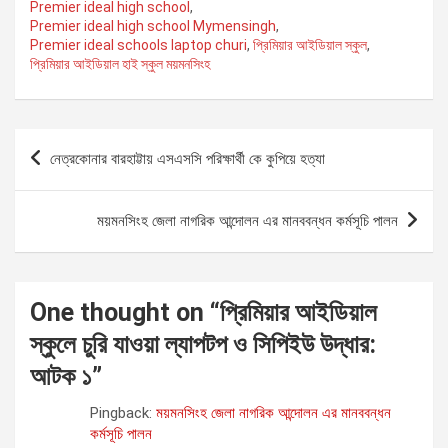
Premier ideal high school
,
b
er
s
gr
Li
e
Premier ideal high school Mymensingh
,
o
A
a
n
Premier ideal schools laptop churi
,
প্রিমিয়ার আইডিয়াল স্কুল
,
প্রিমিয়ার আইডিয়াল হাই স্কুল ময়মনসিংহ
o
p
m
k
k
p
P
নেত্রকোনার বারহাট্টায় এসএসসি পরিক্ষার্থী কে কুপিয়ে হত্যা
o
s
ময়মনসিংহ জেলা নাগরিক আন্দোলন এর মানববন্ধন কর্মসূচি পালন
t
n
a
One thought on “
প্রিমিয়ার আইডিয়াল
v
স্কুলে চুরি যাওয়া ল্যাপটপ ও সিপিইউ উদ্ধার:
i
আটক ১
”
g
Pingback:
ময়মনসিংহ জেলা নাগরিক আন্দোলন এর মানববন্ধন
a
কর্মসূচি পালন