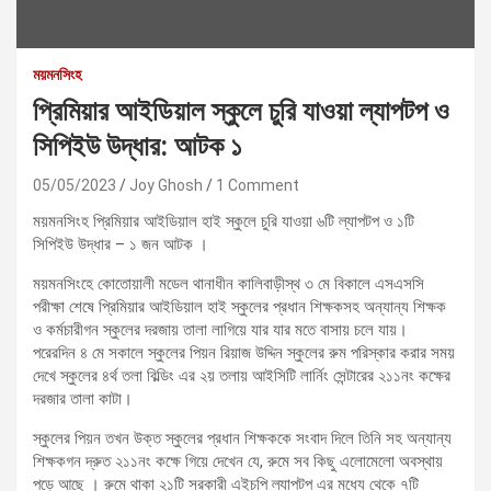
ময়মনসিংহ
প্রিমিয়ার আইডিয়াল স্কুলে চুরি যাওয়া ল্যাপটপ ও
সিপিইউ উদ্ধার: আটক ১
05/05/2023
Joy Ghosh
1 Comment
ময়মনসিংহ প্রিমিয়ার আইডিয়াল হাই স্কুলে চুরি যাওয়া ৬টি ল্যাপটপ ও ১টি
সিপিইউ উদ্ধার – ১ জন আটক ।
ময়মনসিংহে কোতোয়ালী মডেল থানাধীন কালিবাড়ীস্থ ৩ মে বিকালে এসএসসি
পরীক্ষা শেষে প্রিমিয়ার আইডিয়াল হাই স্কুলের প্রধান শিক্ষকসহ অন্যান্য শিক্ষক
ও কর্মচারীগন স্কুলের দরজায় তালা লাগিয়ে যার যার মতে বাসায় চলে যায়।
পরেরদিন ৪ মে সকালে স্কুলের পিয়ন রিয়াজ উদ্দিন স্কুলের রুম পরিস্কার করার সময়
দেখে স্কুলের ৪র্থ তলা বিল্ডিং এর ২য় তলায় আইসিটি লার্নিং সেন্টারের ২১১নং কক্ষের
দরজার তালা কাটা।
স্কুলের পিয়ন তখন উক্ত স্কুলের প্রধান শিক্ষককে সংবাদ দিলে তিনি সহ অন্যান্য
শিক্ষকগন দ্রুত ২১১নং কক্ষে গিয়ে দেখেন যে, রুমে সব কিছু এলোমেলো অবস্থায়
পড়ে আছে । রুমে থাকা ২১টি সরকারী এইচপি ল্যাপটপ এর মধ্যে থেকে ৭টি