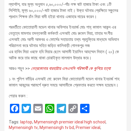
ল্যাপটপ, যার মূল্য অনুমান ৫,৬০,০০০/-পাঁচ লক্ষ ষাট হাজার টাকা এবং ১টি
সিপিইউ, মূল্য ৬০,০০০/-ষাট হাজার টাকা নাই। উক্ত ঘটনার প্রেক্ষিতে স্কুলের
প্রধান শিক্ষক চাঁন মিয়া বাদী হইয়া থানায় এজাহার দায়ের করেন।
পরবর্তীতে কোতোয়ালী মডেল থানার অফিসার ইনচার্জ মোঃ শাহ্ কামাল আকন্দ এর
নেতৃত্বে মামলার তদন্তকারী কর্মকর্তা এসআই মোঃ রুবেল মিয়া, তাহার সংগীয়
এসআই মোঃ আলী আকবর ও ফোর্সের সহায়তায় তথ্য প্রযুক্তির মাধ্যমে অভিযান
পরিচালনা করে ঘটনার সহিত জড়িত কালিবাড়ী গোলকপুর লজ
এর হাবিব মিয়া ওরফে হবি মিয়ার ছেলে আসামী ইয়াসিন আহম্মেদ দিহান ( ২০) কে
আটক করে তার কাছে থাকা চোরাইকৃত মালমাল উদ্ধার করে।
আরও পড়ুন >>
নেত্রকোনার বারহাট্টায় এসএসসি পরিক্ষার্থী কে কুপিয়ে হত্যা
১ নং পুলিশ ফাঁড়ির এসআই মো: রুবেল মিয়া কোতোয়ালী মডেল থানার ইনচার্জ শাহ
কামাল আকন্দের পরামর্শে দ্রুত সময়ে আসামীকে গ্রেফতার করতে সক্ষম হয়েছেন।
শেয়ার করুন :
F
T
E
W
T
C
S
a
wi
m
h
el
o
h
Tags:
laptop
,
Mymensingh premier ideal high school
,
ce
tt
ail
at
e
py
ar
Mymensingh tv
,
Mymensingh tv bd
,
Premier ideal
,