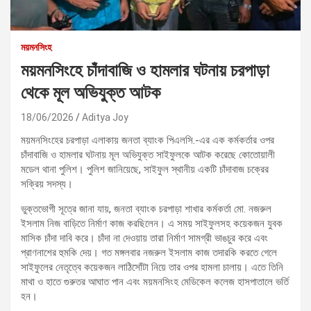
ময়মনসিংহ
ময়মনসিংহে চাঁদাবাজি ও হামলার ঘটনায় চরপাড়া
থেকে মূল অভিযুক্ত আটক
18/06/2026
Aditya Joy
ময়মনসিংহের চরপাড়া এলাকায় জনতা ব্যাংক পিএলসি.-এর এক কর্মকর্তার ওপর
চাঁদাবাজি ও হামলার ঘটনায় মূল অভিযুক্ত সাইফুলকে আটক করেছে কোতোয়ালী
মডেল থানা পুলিশ। পুলিশ জানিয়েছে, সাইফুল স্থানীয় একটি চাঁদাবাজ চক্রের
সক্রিয় সদস্য।
ভুক্তভোগী সূত্রে জানা যায়, জনতা ব্যাংক চরপাড়া শাখার কর্মকর্তা মো. নজরুল
ইসলাম নিজ বাড়িতে নির্মাণ কাজ করছিলেন। এ সময় সাইফুলসহ কয়েকজন যুবক
মাসিক চাঁদা দাবি করে। চাঁদা না দেওয়ায় তারা নির্মাণ সামগ্রী ভাঙচুর করে এবং
প্রাণনাশের হুমকি দেয়। গত মঙ্গলবার নজরুল ইসলাম কাজ তদারকি করতে গেলে
সাইফুলের নেতৃত্বে কয়েকজন লাঠিসোঁটা নিয়ে তার ওপর হামলা চালায়। এতে তিনি
মাথা ও হাতে গুরুতর আঘাত পান এবং ময়মনসিংহ মেডিকেল কলেজ হাসপাতালে ভর্তি
হন।