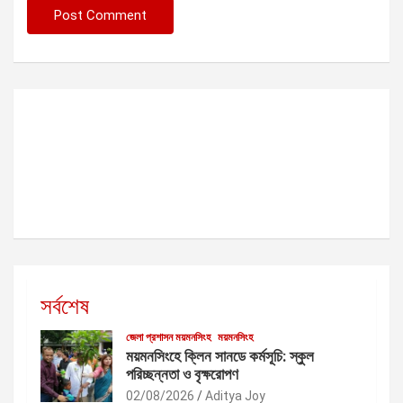
সর্বশেষ
জেলা প্রশাসন ময়মনসিংহ
ময়মনসিংহ
ময়মনসিংহে ক্লিন সানডে কর্মসূচি: স্কুল
পরিচ্ছন্নতা ও বৃক্ষরোপণ
02/08/2026
Aditya Joy