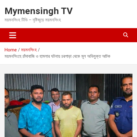
S
Mymensingh TV
k
i
ময়মনসিংহ টিভি – দৃষ্টিজুড়ে ময়মনসিংহ
p
t
o
c
o
Home
ময়মনসিংহ
n
ময়মনসিংহে চাঁদাবাজি ও হামলার ঘটনায় চরপাড়া থেকে মূল অভিযুক্ত আটক
t
e
n
t