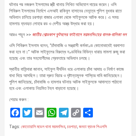
ঘটনার পর নজরুল ইসলামের স্ত্রী থানায় লিখিত অভিযোগ দায়ের করেন। ওসি
শিবিরুল ইসলামের নির্দেশে এসআই রাকিবুল হাসানের নেতৃত্বে পুলিশ বুধবার রাতে
অভিযান চালিয়ে চরপাড়া বাজার এলাকা থেকে সাইফুলকে আটক করে। এ সময়
হামলায় ব্যবহৃত লোহার রড ও দেশীয় অস্ত্র উদ্ধার করা হয়।
আরও পড়ুন >>
জাতীয় গোল্ডকাপ ফুটবলের ফাইনালে ময়মনসিংহের বালক-বালিকা দল
ওসি শিবিরুল ইসলাম বলেন, “চাঁদাবাজি ও সন্ত্রাসী কর্মকাণ্ড কোনোভাবেই বরদাশত
করা হবে না।” আটক সাইফুলের বিরুদ্ধে দণ্ডবিধির বিভিন্ন ধারায় মামলা রুজু করা
হয়েছে এবং তার সহযোগীদের গ্রেফতারে অভিযান চলছে।
স্থানীয় বাসিন্দারা জানান, সাইফুল দীর্ঘদিন ধরে এলাকায় চাঁদা আদায় ও নির্মাণ কাজে
বাধা দিয়ে আসছিল। তারা দ্রুত বিচার ও দৃষ্টান্তমূলক শাস্তির দাবি জানিয়েছেন।
পুলিশ জানিয়েছে, চাঁদাবাজি ও হামলার ঘটনায় আটক সাইফুলকে আদালতে পাঠানো
হবে এবং এলাকায় নিয়মিত টহল বাড়ানো হয়েছে।
শেয়ার করুন :
F
T
E
W
T
C
S
a
wi
m
h
el
o
h
Tags:
কোতোয়ালি মডেল থানা ময়মনসিংহ
,
চরপাড়া
,
জনতা ব্যাংক পিএলসি
ce
tt
ail
at
e
py
ar