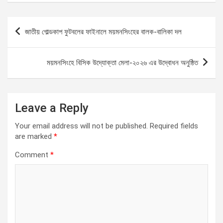
b
er
s
gr
Li
e
o
A
a
n
P
জাতীয় গোল্ডকাপ ফুটবলের ফাইনালে ময়মনসিংহের বালক-বালিকা দল
o
p
m
k
o
k
p
s
ময়মনসিংহে বিসিক উদ্যোক্তা মেলা-২০২৬ এর উদ্বোধন অনুষ্ঠিত
t
n
a
Leave a Reply
v
Your email address will not be published.
Required fields
i
are marked
*
g
Comment
*
a
t
i
o