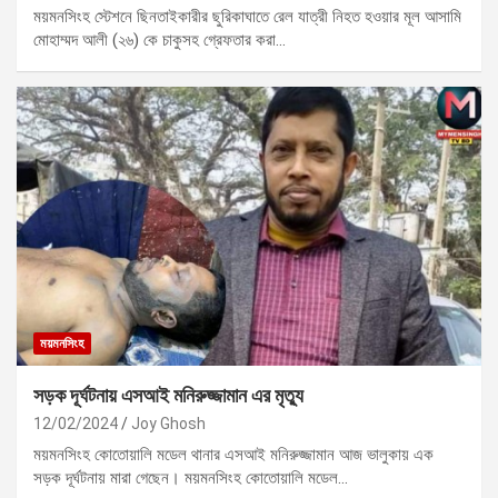
ময়মনসিংহ স্টেশনে ছিনতাইকারীর ছুরিকাঘাতে রেল যাত্রী নিহত হওয়ার মূল আসামি
মোহাম্মদ আলী (২৬) কে চাকুসহ গ্রেফতার করা…
ময়মনসিংহ
সড়ক দূর্ঘটনায় এসআই মনিরুজ্জামান এর মৃত্যু
12/02/2024
Joy Ghosh
ময়মনসিংহ কোতোয়ালি মডেল থানার এসআই মনিরুজ্জামান আজ ভালুকায় এক
সড়ক দূর্ঘটনায় মারা গেছেন। ময়মনসিংহ কোতোয়ালি মডেল…