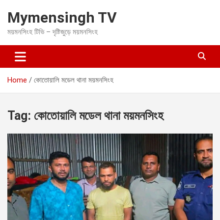
S
Mymensingh TV
k
i
ময়মনসিংহ টিভি – দৃষ্টিজুড়ে ময়মনসিংহ
p
t
o
c
o
Home
কোতোয়ালি মডেল থানা ময়মনসিংহ
n
t
e
Tag:
কোতোয়ালি মডেল থানা ময়মনসিংহ
n
t