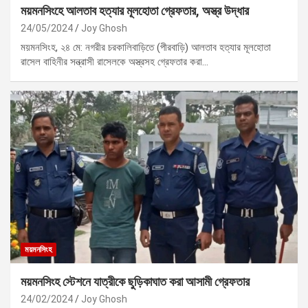
ময়মনসিংহে আলতাব হত্যার মূলহোতা গ্রেফতার, অস্ত্র উদ্ধার
24/05/2024
Joy Ghosh
ময়মনসিংহ, ২৪ মে: নগরীর চরকালিবাড়িতে (পীরবাড়ি) আলতাব হত্যার মূলহোতা
রাসেল বাহিনীর সন্ত্রাসী রাসেলকে অস্ত্রসহ গ্রেফতার করা…
ময়মনসিংহ
ময়মনসিংহ স্টেশনে যাত্রীকে ছুড়িকাঘাত করা আসামী গ্রেফতার
24/02/2024
Joy Ghosh