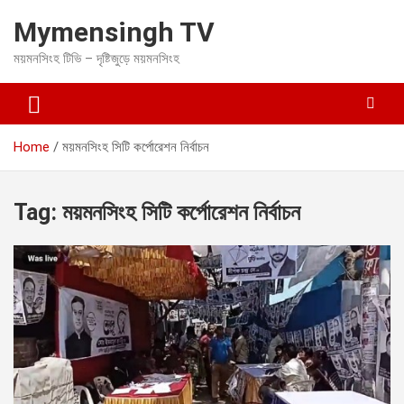
S
Mymensingh TV
k
i
ময়মনসিংহ টিভি – দৃষ্টিজুড়ে ময়মনসিংহ
p
t
o
c
o
Home
ময়মনসিংহ সিটি কর্পোরেশন নির্বাচন
n
t
e
Tag:
ময়মনসিংহ সিটি কর্পোরেশন নির্বাচন
n
t