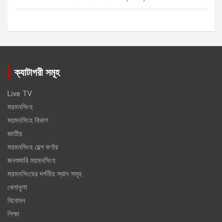
ক্যাটাগরী সমূহ
Live TV
ময়মনসিংহ
ময়মনসিংহ বিভাগ
জাতীয়
ময়মনসিংহ হেল্প কর্ণার
জনশুমারি ময়মনসিংহ
ময়মনসিংহের দর্শনীয় স্থান সমূহ
খেলাধুলা
বিনোদন
শিক্ষা