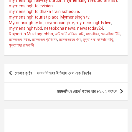
mymensingh railway station
,
mymensingh restaurant list
,
mymensingh television
,
mymensingh to dhaka train schedule
,
mymensingh tourist place
,
Mymensingh tv
,
Mymensingh tv bd
,
mymensinghtv
,
mymensinghtv live
,
mymensinghtvbd
,
neteokona news
,
newstoday24
,
Rajbari in Muktagachha
,
আট আনি জমিদার বাড়ি
,
ময়মনসিংহ
,
ময়মনসিংহ টিভি
,
ময়মনসিংহ নিউজ
,
ময়মনসিংহ প্রতিদিন
,
ময়মনসিংহের খবর
,
মুক্তাগাছা জমিদার বাড়ি
,
মুক্তাগাছা রাজবাড়ী
P
লোহার কুঠির – ময়মনসিংহের ইতিহাস ঘেরা এক নিদর্শন
o
s
ময়মনসিংহ বোর্ডে পাসের হার ৮৯.০২ শতাংশ
t
n
a
v