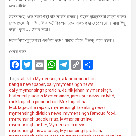
এবং সৌখিন।
ময়মনসিংহ থেকে মুক্তাগাছা বাস সার্ভিস রয়েছে। চাইলে মুমিনুন্নেসা মহিলা কলেজ
মোড় থেকে সিএনজি চালিত অটোরিকশায় চড়েও মুক্তাগাছা যেতে পারেন। মাথা পিছু
ভাড়া পড়বে ৩০ টাকার মতো।
ময়মনসিংহ-মুক্তাগাছা একদিনে ভ্রমণ সারতে চাইলে নিজস্ব বাহন ভালো।
শেয়ার করুন :
F
T
E
W
T
C
S
a
wi
m
h
el
o
h
Tags:
alokito Mymensingh
,
atani jomidar bari
,
ce
tt
ail
at
e
py
ar
bangla newspaper
,
daily mymensingh news
,
daily mymensingh pratidin
,
dainik jahan mymensingh
,
b
er
s
gr
Li
e
historical place in Mymensingh
,
jamalpur news
,
mtvbd
,
o
A
a
n
muktagacha jomidar bari
,
Muktagachha
,
Muktagachha rajbari
,
mymensingh breaking news
,
o
p
m
k
mymensingh division news
,
mymensingh famous food
,
mymensingh google map
,
Mymensingh live
,
k
p
mymensingh net tv
,
Mymensingh news
,
mymensingh news today
,
Mymensingh pratidin
,