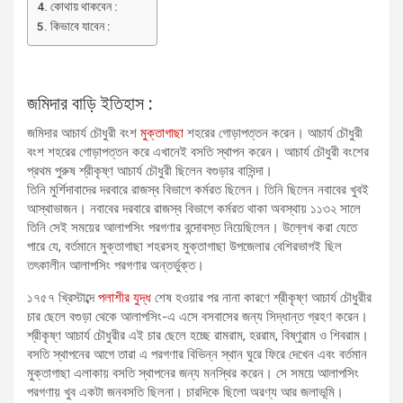
কোথায় থাকবেন :
কিভাবে যাবেন :
জমিদার বাড়ি ইতিহাস :
জমিদার আচার্য চৌধুরী বংশ
মুক্তাগাছা
শহরের গোড়াপত্তন করেন। আচার্য চৌধুরী
বংশ শহরের গোড়াপত্তন করে এখানেই বসতি স্থাপন করেন। আচার্য চৌধুরী বংশের
প্রথম পুরুষ শ্রীকৃষ্ণ আচার্য চৌধুরী ছিলেন বগুড়ার বাসিন্দা।
তিনি মুর্শিদাবাদের দরবারে রাজস্ব বিভাগে কর্মরত ছিলেন। তিনি ছিলেন নবাবের খুবই
আস্থাভাজন। নবাবের দরবারে রাজস্ব বিভাগে কর্মরত থাকা অবস্থায় ১১৩২ সালে
তিনি সেই সময়ের আলাপসিং পরগণার বন্দোবস্ত নিয়েছিলেন। উল্লেখ করা যেতে
পারে যে, বর্তমানে মুক্তাগাছা শহরসহ মুক্তাগাছা উপজেলার বেশিরভাগই ছিল
তৎকালীন আলাপসিং পরগণার অন্তর্ভুক্ত।
১৭৫৭ খ্রিস্টাব্দে
পলাশীর যুদ্ধ
শেষ হওয়ার পর নানা কারণে শ্রীকৃষ্ণ আচার্য চৌধুরীর
চার ছেলে বগুড়া থেকে আলাপসিং-এ এসে বসবাসের জন্য সিদ্ধান্ত গ্রহণ করেন।
শ্রীকৃষ্ণ আচার্য চৌধুরীর এই চার ছেলে হচ্ছে রামরাম, হররাম, বিষ্ণুরাম ও শিবরাম।
বসতি স্থাপনের আগে তারা এ পরগণার বিভিন্ন স্থান ঘুরে ফিরে দেখেন এবং বর্তমান
মুক্তাগাছা এলাকায় বসতি স্থাপনের জন্য মনস্থির করেন। সে সময়ে আলাপসিং
পরগণায় খুব একটা জনবসতি ছিলনা। চারদিকে ছিলো অরণ্য আর জলাভূমি।