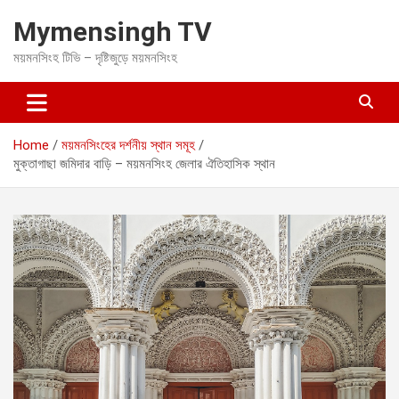
S
Mymensingh TV
k
i
ময়মনসিংহ টিভি – দৃষ্টিজুড়ে ময়মনসিংহ
p
t
o
c
o
Home
ময়মনসিংহের দর্শনীয় স্থান সমূহ
n
মুক্তাগাছা জমিদার বাড়ি – ময়মনসিংহ জেলার ঐতিহাসিক স্থান
t
e
n
t