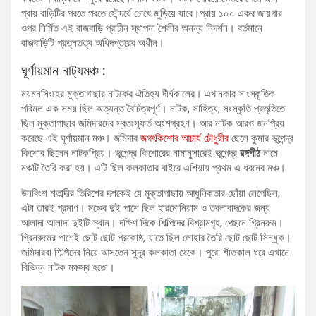
প্রায় বাড়িটির পরতে পরতে সৌন্দর্যে চোখে জুড়িয়ে যাবে।প্রায় ১০০ একর জায়গার
ওপর নির্মিত এই রাজবাড়ি প্রাচীন স্থাপনা শৈলীর অনন্য নিদর্শন। বর্তমানে
রাজবাড়িটি প্রত্নতত্ব অধিদপ্তরের অধীন।
ঘূর্ণায়মান নাট্যমঞ্চ :
ময়মনসিংহের মুক্তাগাছার নাটকের ঐতিহ্য দীর্ঘকালের। এখানকার সাংস্কৃতিক
পরিমল এক সময় ছিল অত্যন্ত বৈচিত্রপূর্ণ। নাটক, সাহিত্য, সংস্কৃতি প্রভৃতিতে
ছিল মুক্তাগাছার জমিদারদের স্বতঃস্ফূর্ত অংশগ্রহণ। আর নাটক আরও জনপ্রিয়
করেছে এই ঘূর্ণায়মান মঞ্চ। জমিদার
জগৎকিশোর আচার্য চৌধুরীর
ছেলে কুমার ভূপেন্দ্র
কিশোর ছিলেন নাটকপ্রিয়। ভূপেন্দ্র কিশোরের নামানুসারেই ভূপেন্দ্র
রঙ্গপীঠ
নামে
মঞ্চটি তৈরি করা হয়। এটি ছিল কলকাতার বাইরে এশিয়ায় প্রথম এ ধরনের মঞ্চ।
উনবিংশ শতাব্দীর তিরিশের দশকেই যে মুক্তাগাছায় আধুনিকতার ছোঁয়া লেগেছিল,
এটা তারই প্রমাণ। মঞ্চের দুই পাশে ছিল হারমোনিয়াম ও তবলাবাদকের জন্য
আলাদা আলাদা দুইটি স্থান। দক্ষিণ দিকে শিল্পিদের বিশ্রামগৃহ, পেছনে গ্রিনরুম।
গ্রিনরুমের পাশেই ছোট ছোট প্রকোষ্ঠ, যাতে ছিল লোহার তৈরি ছোট ছোট সিন্ধুক।
জমিদাররা শিল্পিদের নিয়ে আসতেন সুদূর কলকাতা থেকে। পুরো শীতকাল ধরে এখানে
বিভিন্ন নাটক মঞ্চস্থ হতো।