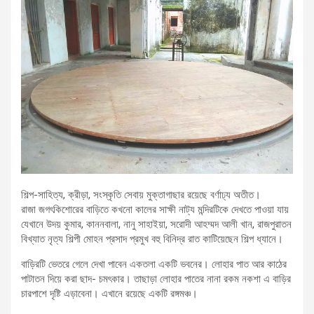
শিল্প-সাহিত্য, ক্রীড়া, সংস্কৃতি সেবায় মুক্তাগাছার রয়েছে বর্ণাঢ্য অতীত।
রাজা জগৎকিশোরের বাড়িতে কখনো কালের সাক্ষী নাট্য মন্দিরটিকে দেখতে পাওয়া যায়
যেখানে উদয় কুমার, কাননবালা, নানু সাহাইয়া, সরোদী আহম্মদ আলী খান, রাজপুরাতন
বিখ্যাত নৃত্য শিল্পী মোহন প্রসাদ প্রমুখ বহু বিনিদ্র রাত কাটিয়েছেন শিল্প ধ্যানে।
বাড়িরটি ভেতরে গেলে দেখা পাবেন একতলা একটি ভবনের। লোহার পাত আর কাঠের
পাটাতন দিয়ে করা ছাদ- চমৎকার। তাছাড়া লোহার পাতের নানা রকম নকশা এ বাড়ির
চারপাশে দৃষ্টি এড়াবেনা। এখানে রয়েছে একটি রঙ্গমঞ্চ।