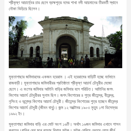
শ্রীকৃষ্ণ আচার্য্যের চার ছেলে ব্রহ্মপূত্র নদের শাখা নদী আয়মানের তীরবর্তী স্থানে
নৌকা ভিড়িয়ে ছিলেন।
মুক্তাগাছার জমিদারদের একজন হরেরাম । এই হরেরামের বাড়িটি হচ্ছে বর্তমানে
রাজবাড়ী। মুক্তাগাছার জমিদারীরর প্রতিষ্ঠাতা শ্রীকৃষ্ণ আচার্য চৌধুরীর মেজো
ছেলে। এ বংশের জমিদার আটানি বাড়ির জমিদার বলে পরিচিত। আটানির জগৎ
কিশোর আচার্য চৌধুরীরর সুনাম ছিল। জগৎ কিশোরের ৪ পুত্র জীতেন্দ্র, বীরেন্দ্র,
নৃসিংহ ও ভূপেন্দ্র কিশোর আচার্য চৌধুরী। জীতেন্দ্র কিশোরের পুত্র হচ্ছেন জীবেন্দ্র
কিশোর আচার্য চৌধুরী (জীবন বাবু)। জন্ম ১২ অক্টোবর ১৯০৩ মৃত্যু ১লা ডিসেম্বর
১৯৯২ ইং।
মুক্তাগাছা জমিদার বাড়ি এর মোট অংশ ১৬টি। অর্থাৎ ১৬জন জমিদার এখানে শাসন
করতেন।বাড়ির বেশ মুখে রয়েছে বিশাল ফটক। ফটক পেরিয়ে ভেতরে গেলে জীর্ন