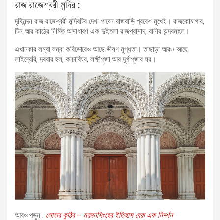
রাজ রাজেশ্বরী মন্দির :
দৃষ্টিনন্দন রাজ রাজেশ্বরী মন্দিরটির দেখা পাবেন রাজবাড়ি প্রবেশ মুখেই। রাজকোষাগার,
টিন আর কাঠের নির্মিত অসাধারণ এক দুইতলা রাজপ্রাসাদ, রানীর অন্দরমহল।
এখানকার লম্বা লম্বা করিডোরেও আছে ভীষণ মুগ্ধতা। তাছাড়া আরও আছে
লাইব্রেরি, দরবার হল, কাচারিঘর, লক্ষীপূজা আর দূর্গাপূজার ঘর।
আরও পড়ুন :
লোহার কুঠির – ময়মনসিংহের ইতিহাস ঘেরা এক নিদর্শন