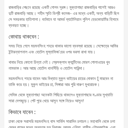
রাজবাড়ির পেছনে রয়েছে একটি গোপন সূরঙ্গ। মুক্তাগাছা রাজবাড়ির পাশেই আরও
দুটি রাজবাড়ি আছে। শহীদ স্মৃতি ডিগ্রী কলেজ- এর মধ্যে একটি, অন্য বাড়িটি ছিল
সে সময়কার হাতিশালা। বর্তমানে যা আমর্ড ব্যাটেলিয়ান পুলিশ হেডকোয়ার্টার হিসাবে
ব্যবহৃত হচ্ছে।
কোথায় থাকবেন :
সময় নিয়ে গেলে ময়মনসিংহ শহরে থাকার ভালো ব্যবস্থা রয়েছে। সেক্ষেত্রে আমির
ইন্টারন্যাশনাল এবং হোটেল মুস্তাফিজ’য়ের ওপর ভরসা রাখা যায়।
খাবার নিয়ে কোনো চিন্তা নেই। প্রেসক্লাব ক্যান্টিনের মোরগ পোলাওয়ের খুব
নামডাক। আর আছে হোটেল ধানসিঁড়ি ও হোটেল সারিন্দা।
ময়মনসিংহ শহরে যাবেন আর বিখ্যাত মুকুল ভাইয়ের চায়ের দোকান ঢুঁ মারবেন না
তাকি করে হয়। মুকুল ভাইয়ের চা, সিঙ্গারা আর পুরি দারুণ মুখরোচক।
সেদিক থেকে মুক্তাগাছা অনেকটা পিছিয়ে থাকলেও মুক্তাগাছার মণ্ডার সুখ্যাতি
সারা দেশজুড়ে। পেট পুরে খেয়ে আসুন সঙ্গে নিয়েও আসুন!
কিভাবে যাবেন :
ঢাকা থেকে সরাসরি ময়মনসিংহ বাস সার্ভিস সারাদিন চলাচল। মহাখালি থেকে চলা
সেসব বাসের মধ্যে অন্যতম হল নিরাপদ, আলম এশিয়া, শামীম এন্টারপ্রাইজ, এনা